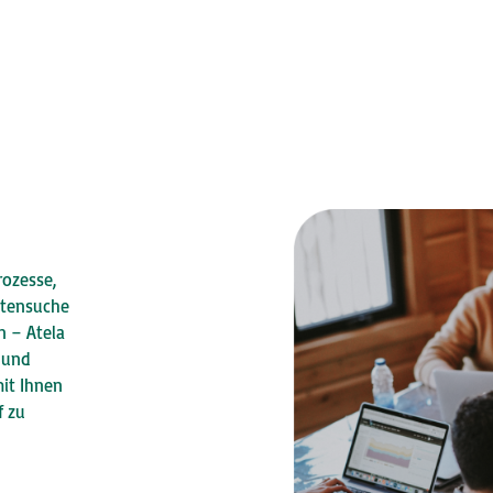
ozesse,
ntensuche
n – Atela
n und
mit Ihnen
f zu