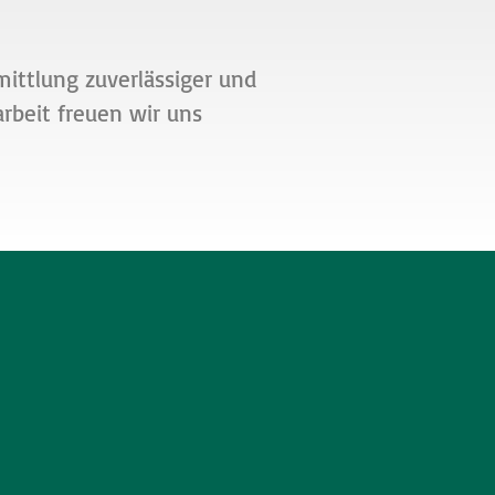
 Es
mittlung zuverlässiger und
 der
rbeit freuen wir uns
 und