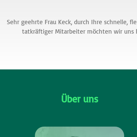
Ei
Sehr geehrte Frau Keck, durch Ihre schnelle, f
wer
tatkräftiger Mitarbeiter möchten wir uns
Kon
Über uns